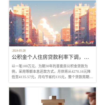
国际化进程。尽管面临癌症等个人挑战，她依然坚定
不移地推动公司发展，使滴滴成为全球出行领域的独
角兽。柳青以其卓越的领导能力和拼搏精神，摆脱了
“柳传志之女”的标签，成为科技界女性创业者的标杆
和偶像。
2024-05-20
公积金个人住房贷款利率下调，房地产有救了嘛？
以一笔100万元、为期30年的首套房公积金贷款为
例，采用等额本息还款方式，月供将从4270.16元降
低至4135.57元，月均节省约135元，整个贷款周期内
利息总支出减少4.85万元