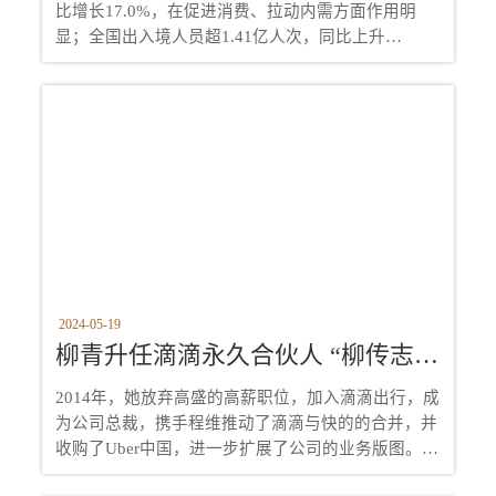
比增长17.0%，在促进消费、拉动内需方面作用明
显；全国出入境人员超1.41亿人次，同比上升
117.8%。全国旅游发展大会5月17日在北京召开，会
上传达了总书记对旅游工作作出的重要指示，着力完
善现代旅游业体系，加快建设旅游强国。
2024-05-19
柳青升任滴滴永久合伙人 “柳传志之女”不做富二代而做拼二代
2014年，她放弃高盛的高薪职位，加入滴滴出行，成
为公司总裁，携手程维推动了滴滴与快的的合并，并
收购了Uber中国，进一步扩展了公司的业务版图。柳
青在滴滴期间，成功筹集到巨额融资，推动了滴滴的