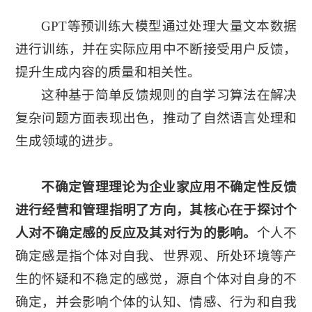
GPT等预训练大模型通过处理大量文本数据
进行训练，并在实际应用中不断接受用户反馈，
提升生成内容的质量和相关性。
这种基于简单反馈规则的自学习算法在解决
复杂问题方面表现出色，推动了自然语言处理和
生成领域的进步。
不确定管理理论为企业家应用不确定性反馈
进行经营和管理指明了方向，其核心在于探讨个
人对不确定感的反应及其对行为的影响。
个人不
确定感是指个体对自我、世界观、所处环境等产
生的怀疑和不稳定的感觉，源自个体对自身的不
确定，并会影响个体的认知、情感、行为和自我