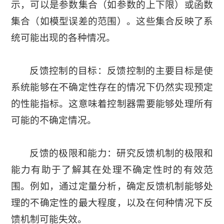
示，可以是参数集合（如参数的上下限）或函数
集合（如模型误差的范围）。这些集合反映了系
统可能出现的各种情况。
反馈控制的目标：反馈控制的主要目标是使
系统能够在不确定性存在的情况下仍然实现预定
的性能指标。这意味着控制器需要能够处理所有
可能的不确定情况。
反馈的极限和能力：研究反馈机制的极限和
能力有助于了解其在处理不确定性时的有效范
围。例如，通过定量分析，确定反馈机制能够处
理的不确定性的最大程度，以及在何种情况下反
馈机制可能失效。