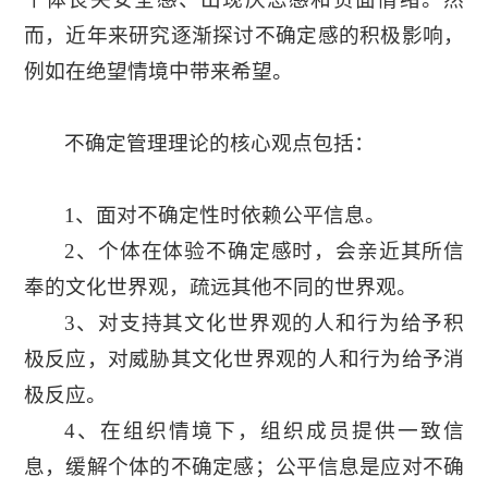
而，近年来研究逐渐探讨不确定感的积极影响，
例如在绝望情境中带来希望。
不确定管理理论的核心观点包括：
1、面对不确定性时依赖公平信息。
2、个体在体验不确定感时，会亲近其所信
奉的文化世界观，疏远其他不同的世界观。
3、对支持其文化世界观的人和行为给予积
极反应，对威胁其文化世界观的人和行为给予消
极反应。
4、在组织情境下，组织成员提供一致信
息，缓解个体的不确定感；公平信息是应对不确