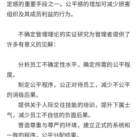
定感的重要手段之一。公平感的增加可减少损害
组织及其成员利益的行为。
不确定管理理论的实证研究为管理者提供了
许多有意义的见解：
分析员工不确定性水平，确定所需的公平程
度。
制定公平程序，公正对待员工，减少不公平
的消极后果。
提供关于人际交往技能的培训，提升下属士
气，减少员工不自信的负面后果。
营造尊重与尊严的环境，建立正式的系统和
一致的程序，公平分配结果。