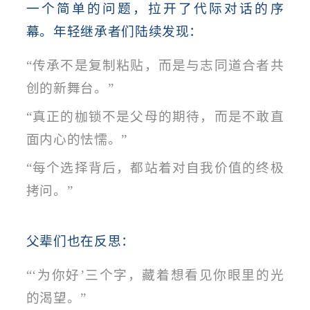
一个简单的问题，
拉开
了代际对话的序
幕。年轻继承者们陆续发现
：
“
传承不是复制粘贴，而是与志同道合者共
创的新舞台
。
”
“
真正的枷锁不是父母的期待，而是不敢直
面内心的怯懦
。
”
“
每个选择背后，都站着对自我价值的终极
拷问
。
”
父辈们也在反思：
“‘
为你好
’
三个字，藏着想看见你眼里的光
的渴望
。
”