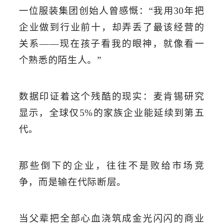
一位服装集团创始人
曾感慨：
“
我用
30
年把
企业做到行业前十，却弄丢了最该经营的
关系
——
现在
孩子
看我的眼神，就像看一
个熟悉的陌生人。
”
数据印证着这个残酷的现实：麦肯锡研究
显示，全球仅
5%
的家族企业能延续到第五
代。
那些倒下的企业，往往不是败给市场竞
争，而是输在代际断层。
当父辈把全部心血浇筑成金光闪闪的商业