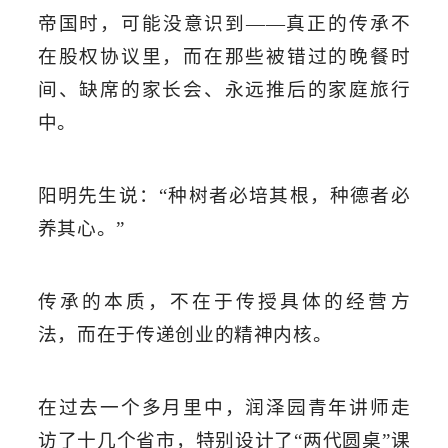
帝国时，可能没意识到
——
真正的传承不
在股权协议里，而在那些被错过的晚餐时
间、缺席的家长会、永远推后的
家庭
旅行
中。
阳明先生
说
：
“
种树者必培其根，种德者必
养其心。
”
传承的本质，不在于传授具体的经营方
法，而在于传递创业的精神内核。
在过去一个多月
里中，
润泽园
青年讲师走
访了十几个省市，
特别设计了
“
两代圆桌
”
课