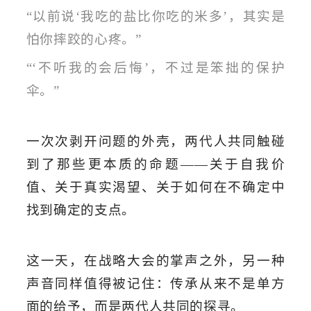
“
以前说
‘
我吃的盐比你吃的米多
’
，其实是
怕你摔跤的心疼
。
”
“‘
不听我的会后悔
’
，不过是笨拙的保护
伞
。
”
一次次剥开问题的外壳，两代人共同触碰
到了那些更本质的命题
——关于自我价
值、关于真实渴望、关于如何在不确定中
找到确定的支点。
这一天，在战略大会的掌声之外，另一种
声音同样值得被记住：传承从来不是单方
面的给予，而是两代人共同的探寻。