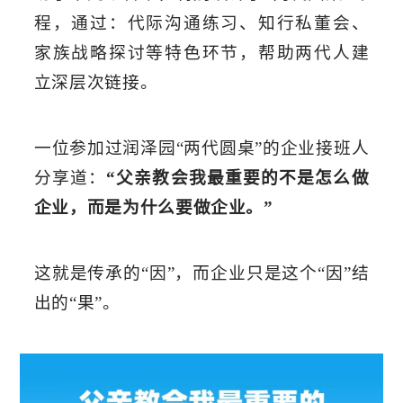
程，通过：代际沟通练习、知行私董会、
家族战略探讨等特色环节，帮助两代人建
立深层次链接。
一位参加
过
润泽园
“
两代圆桌
”
的
企业接班人
分享道
：
“
父亲教会我最重要的不是怎么做
企业，而是为什么要做企业
。
”
这
就
是传承的
“
因
”
，而企业只是这个
“
因
”
结
出的
“
果
”
。