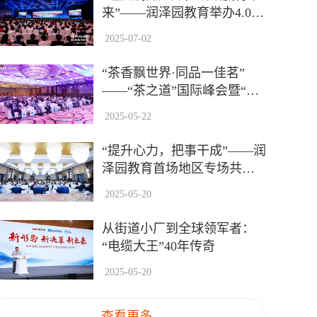
来”——润泽园教育举办4.0战
略万人大会
2025-07-02
“茶香飘世界·同品一佳茗”
——“茶之道”国际峰会暨“寻
找中国好茶”成果发布会在京
2025-05-22
举办
“提升心力，把事干成”——润
泽园教育首场地区专场共创
体验营在北京举办
2025-05-20
从街道小厂到全球领军者：
“电缆大王”40年传奇
2025-05-20
查看更多